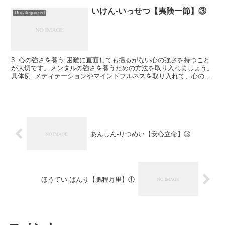
いけん-いっせつ【夷険一節】③
Uncategorized
3. 心の強さを養う 困難に直面しても揺るがない心の強さを持つこと
が大切です。メンタルの強さを養うための方法を取り入れましょう。
具体例: メディテーションやマインドフルネスを取り入れて、心のバ
ランスを保つ。ポジティブなアファメーションを使...
あんしん-りつめい【安心立命】③
ほうてい-ばんり【鵬程万里】①