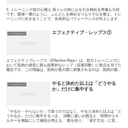
3. トレーニング前の心構え 筋トレの前に心を引き締める準備も大切
です。緊褌一番のように、ふんどしを締めるつもりで心を整え、トレ
ーニングに向き合うことで、全体的なパフォーマンスが向上します。
具体例: トレーニング前にウォームアップをしっか...
エフェクティブ・レップス①
Uncategorized
エフェクティブレップス（Effective Reps）は、筋力トレーニングに
おいて筋肉の成長に最も効果的なレップ（反復回数）に焦点を当てた
概念です。この理論は、筋肉が最大限に刺激されるのは、筋肉の疲労
が蓄積されてきた最後の数回のレップである...
やると決めた以上は「どうやる
Uncategorized
か」だけに集中する
「やるか・やらないか」で迷うのではなく、やると決めた以上は「ど
うやるか」だけに集中するべき。 決断に迷いが残ると、時間やエネ
ルギーを無駄にして犠牲が増える。 腹を括り、「成す方法」に意識
を全集中させることで最短距離の行動が取れる。 📌 犠牲...