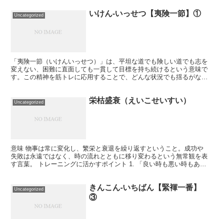
いけん-いっせつ【夷険一節】①
Uncategorized
「夷険一節（いけんいっせつ）」は、平坦な道でも険しい道でも志を
変えない、困難に直面しても一貫して目標を持ち続けるという意味で
す。この精神を筋トレに応用することで、どんな状況でも揺るがない
意志を持ち続け、目標に向かって突き進むことができます。...
栄枯盛衰（えいこせいすい）
Uncategorized
意味 物事は常に変化し、繁栄と衰退を繰り返すということ。成功や
失敗は永遠ではなく、時の流れとともに移り変わるという無常観を表
す言葉。 トレーニングに活かすポイント 1. 「良い時も悪い時もあ
る」と心得る 筋トレの成果がすぐに出るときもあれば...
きんこん-いちばん【緊褌一番】
Uncategorized
③