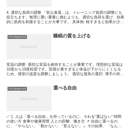
4. 適切な負荷の調整 「挙止進退」は、トレーニング負荷の調整にも
役立ちます。無理に重い重量に挑むよりも、適切な負荷を選び、効果
的に筋肉を刺激することが大事です。 具体例: 軽すぎると効果が少な
く、重すぎると怪我のリスクがあるため、自分の体...
睡眠の質を上げる
Uncategorized
室温の調整: 適切な室温を維持することが重要です。理想的な室温は
16度から19度程度です。部屋が暑すぎると体温が下がりにくくなる
ため、寝室の温度を調整しましょう。 適切な寝具の選択: 薄手の布団
やシーツを使用することで、体温が逃げやすくなり...
選べる自由
Uncategorized
✅ 1. 人は「選べる自由」を持っているのに、それを“選ばない” 時間
の使い方 食事や健康習慣 人との距離、働き方 📌 自由に選べるの
に、「やらない」「動かない」「変えない」→ その結果、「なんで
自分は自由じゃないんだ」と嘆く ✅ 2. 手...