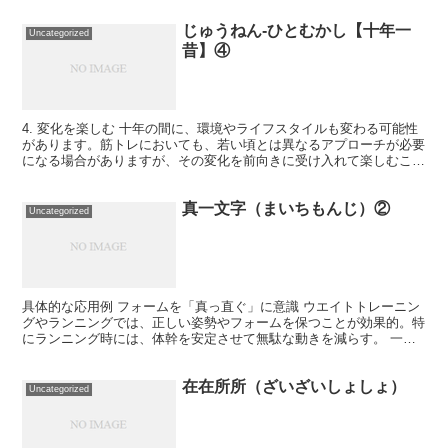
じゅうねん-ひとむかし【十年一
Uncategorized
昔】④
4. 変化を楽しむ 十年の間に、環境やライフスタイルも変わる可能性
があります。筋トレにおいても、若い頃とは異なるアプローチが必要
になる場合がありますが、その変化を前向きに受け入れて楽しむこと
が大切です。 具体例: 年齢と共に体の反応や能力も...
真一文字（まいちもんじ）②
Uncategorized
具体的な応用例 フォームを「真っ直ぐ」に意識 ウエイトトレーニン
グやランニングでは、正しい姿勢やフォームを保つことが効果的。特
にランニング時には、体幹を安定させて無駄な動きを減らす。 一貫
したトレーニングプログラムの遂行 途中でやり方を変え...
在在所所（ざいざいしょしょ）
Uncategorized