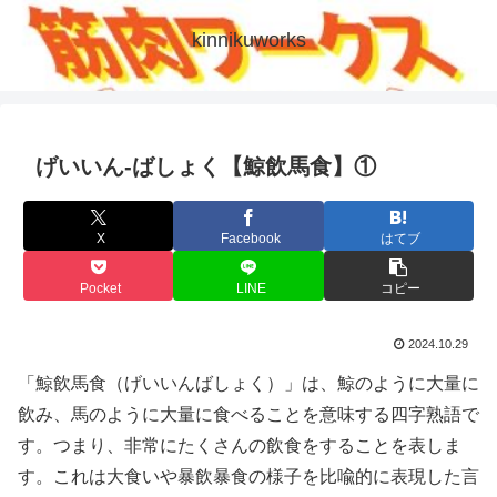
kinnikuworks
げいいん-ばしょく【鯨飲馬食】①
X
Facebook
はてブ
Pocket
LINE
コピー
2024.10.29
「鯨飲馬食（げいいんばしょく）」は、鯨のように大量に
飲み、馬のように大量に食べることを意味する四字熟語で
す。つまり、非常にたくさんの飲食をすることを表しま
す。これは大食いや暴飲暴食の様子を比喩的に表現した言