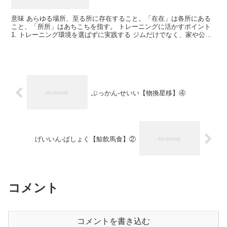
意味 あらゆる場所、至る所に存在すること。「在在」は各所にある
こと、「所所」はあちこちを指す。 トレーニングに活かすポイント
1. トレーニング環境を選ばずに実践する ジムだけでなく、家や公
園、職場でも運動を取り入れる。 例：「在在所所」＝...
ぶっかん-せいい【物換星移】④
げいいん-ばしょく【鯨飲馬食】②
コメント
コメントを書き込む