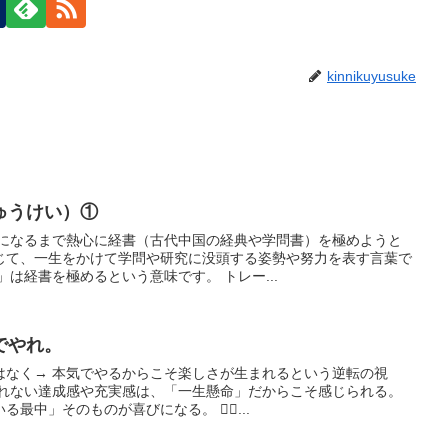
kinnikuyusuke
ゅうけい）①
髪になるまで熱心に経書（古代中国の経典や学問書）を極めようと
じて、一生をかけて学問や研究に没頭する姿勢や努力を表す言葉で
」は経書を極めるという意味です。 トレー...
でやれ。
はなく→ 本気でやるからこそ楽しさが生まれるという逆転の視
られない達成感や充実感は、「一生懸命」だからこそ感じられる。
中」そのものが喜びになる。 🏋️‍♂...