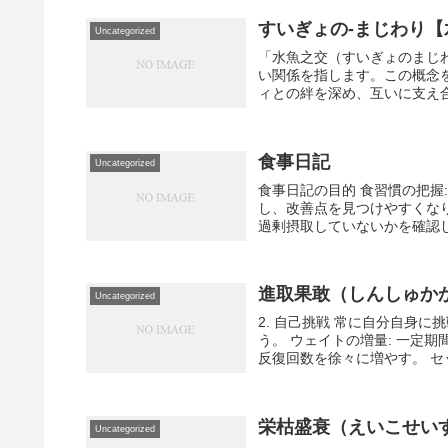
すいぎょの-まじわり
Uncategorized
「水魚之交（すいぎょのまじ
い関係を指します。この概念
ィとの絆を深め、互いに支え合
食事日記
Uncategorized
食事日記の目的 食習慣の把握
し、改善点を見つけやすくなり
過剰摂取していないかを確認し
進取果敢（しんしゅか
Uncategorized
2. 自己挑戦 常に自分自身
う。 ウェイトの増量: 一定期
反復回数を徐々に増やす。 セッ
栄枯盛衰（えいこせい
Uncategorized