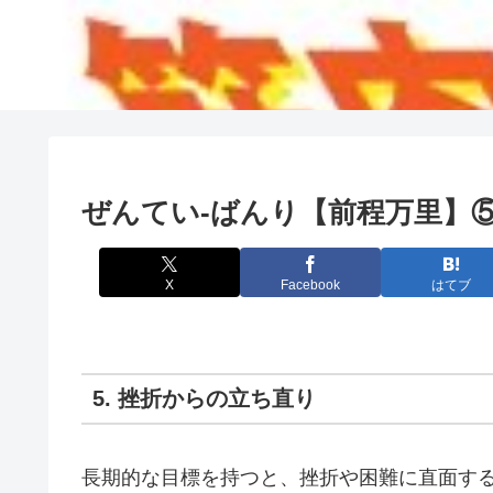
ぜんてい-ばんり【前程万里】
X
Facebook
はてブ
5. 挫折からの立ち直り
長期的な目標を持つと、挫折や困難に直面す