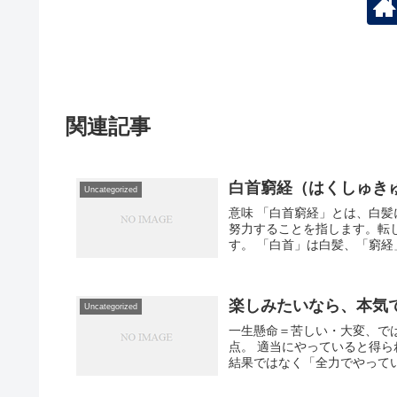
関連記事
白首窮経（はくしゅき
Uncategorized
意味 「白首窮経」とは、白
努力することを指します。転
す。 「白首」は白髪、「窮経
楽しみたいなら、本気
Uncategorized
一生懸命＝苦しい・大変、で
点。 適当にやっていると得
結果ではなく「全力でやっている最