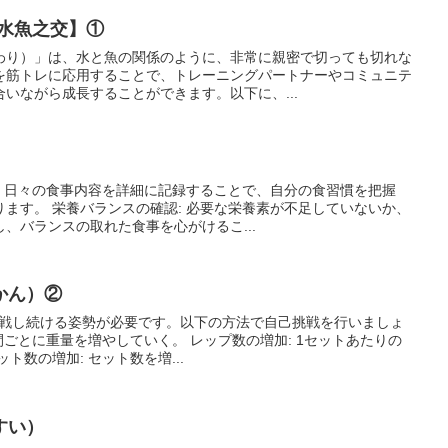
【水魚之交】①
わり）」は、水と魚の関係のように、非常に親密で切っても切れな
を筋トレに応用することで、トレーニングパートナーやコミュニテ
いながら成長することができます。以下に、...
: 日々の食事内容を詳細に記録することで、自分の食習慣を把握
ます。 栄養バランスの確認: 必要な栄養素が不足していないか、
、バランスの取れた食事を心がけるこ...
かん）②
に挑戦し続ける姿勢が必要です。以下の方法で自己挑戦を行いましょ
間ごとに重量を増やしていく。 レップ数の増加: 1セットあたりの
ト数の増加: セット数を増...
すい）