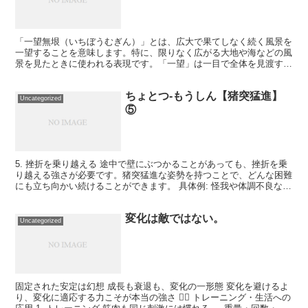
「一望無垠（いちぼうむぎん）」とは、広大で果てしなく続く風景を
一望することを意味します。特に、限りなく広がる大地や海などの風
景を見たときに使われる表現です。「一望」は一目で全体を見渡すこ
とを指し、「無垠」は限りなく広がっていることを意味しま...
ちょとつ-もうしん【猪突猛進】
Uncategorized
⑤
5. 挫折を乗り越える 途中で壁にぶつかることがあっても、挫折を乗
り越える強さが必要です。猪突猛進な姿勢を持つことで、どんな困難
にも立ち向かい続けることができます。 具体例: 怪我や体調不良など
の予期せぬ出来事に対しても、回復後に再び取り組...
変化は敵ではない。
Uncategorized
固定された安定は幻想 成長も衰退も、変化の一形態 変化を避けるよ
り、変化に適応する力こそが本当の強さ 🏋️‍♂️ トレーニング・生活への