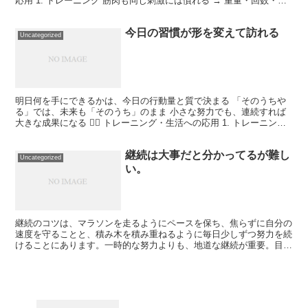
応用 1. トレーニング 筋肉も同じ刺激には慣れる → 重量・回数・種
目の変化で成長を継続 体調や年齢で...
今日の習慣が形を変えて訪れる
Uncategorized
明日何を手にできるかは、今日の行動量と質で決まる 「そのうちや
る」では、未来も「そのうち」のまま 小さな努力でも、連続すれば
大きな成果になる 🏋️‍♂️ トレーニング・生活への応用 1. トレーニング
1回の筋トレが未来の身体を作る たとえ...
継続は大事だと分かってるが難し
Uncategorized
い。
継続のコツは、マラソンを走るようにペースを保ち、焦らずに自分の
速度を守ることと、積み木を積み重ねるように毎日少しずつ努力を続
けることにあります。一時的な努力よりも、地道な継続が重要。目標
を小さく分割して取り組むことが挙げられます。 大きな目...