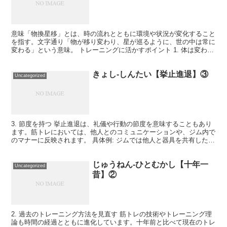
意味「物換星移」とは、時の流れとともに環境や状況が変化すること
を指す。文字通り「物が移り変わり、星が巡るように、世の中は常に
変わる」という意味。 トレーニングに活かすポイント 1. 体は変わり
続ける 筋肉や体力はトレーニングの継続によって進...
きょし-しんたい【挙止進退】③
Uncategorized
3. 節度を持つ 挙止進退は、礼儀や行動の節度を意味することもあり
ます。筋トレにおいては、他人とのコミュニケーションや、ジム内で
のマナーに反映されます。 具体例: ジムでは他人と器具を共有した
り、適切なタイミングで機材を譲り合うこと。また、...
じゅうねん-ひとむかし【十年一
Uncategorized
昔】②
2. 過去のトレーニング方法を見直す 筋トレの技術やトレーニング理
論も時間の経過とともに進化しています。十年前と比べて現在のトレ