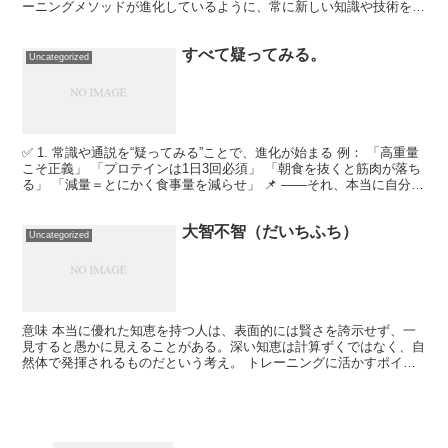
ーニングメソッドが進化しているように、常に新しい知識や技術を取
り入れて、トレーニングを進化させていくことが重要で...
すべて疑ってみる。
Uncategorized
✅ 1. 常識や通説を“疑ってみる”ことで、進化が始まる 例： 「高重量
こそ正義」 「プロテインは1日3回必須」 「朝食を抜くと筋肉が落ち
る」 「減量＝とにかく食事量を減らせ」 📌 ――それ、本当に自分に
合ってる？→ 疑うことは「否定」では...
大智不智（だいちふち）
Uncategorized
意味 本当に優れた知恵を持つ人は、表面的には賢さを誇示せず、一
見すると愚かに見えることがある。深い知恵は計算ずくではなく、自
然体で発揮されるものだという考え。 トレーニングに活かすポイン
ト 1. 型にとらわれすぎない トレーニングでは基礎を...