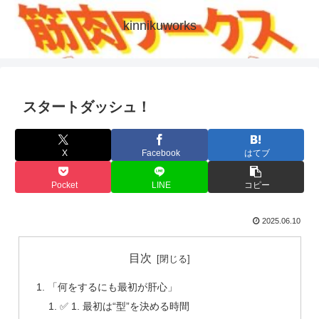
kinnikuworks
スタートダッシュ！
X
Facebook
はてブ
Pocket
LINE
コピー
2025.06.10
目次
「何をするにも最初が肝心」
✅ 1. 最初は“型”を決める時間