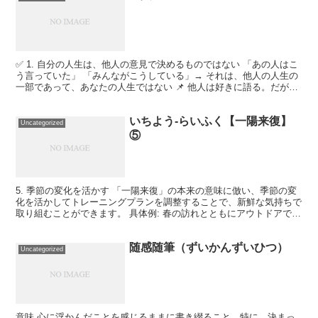
✅ 1. 自分の人生は、他人の意見で決めるものではない 「あの人はこ
う言っていた」 「みんながこうしている」→ それは、他人の人生の
一部であって、あなたの人生ではない 📌 他人は好きに語る。だが、
その“結果”を引き受けるのは常に自分自身だけ...
いちよう-らいふく【一陽来復】
Uncategorized
⑤
5. 季節の変化を活かす 「一陽来復」の本来の意味に倣い、季節の変
化を活かしてトレーニングプランを調整することで、新鮮な気持ちで
取り組むことができます。 具体例: 春の訪れとともにアウトドアでの
トレーニングを増やし、自然の中で体を動かすこと...
随感随筆（ずいかんずいひつ）
Uncategorized
意味 心に浮かんだことを感じるままに書き綴ること。特に、決まっ