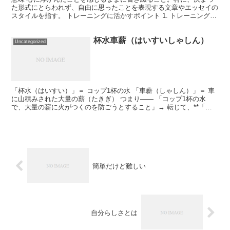
た形式にとらわれず、自由に思ったことを表現する文章やエッセイの
スタイルを指す。 トレーニングに活かすポイント 1. トレーニング記
録をつける その日のトレーニングの感想や気づきを...
杯水車薪（はいすいしゃしん）
Uncategorized
「杯水（はいすい）」＝ コップ1杯の水 「車薪（しゃしん）」＝ 車
に山積みされた大量の薪（たきぎ） つまり―― 「コップ1杯の水
で、大量の薪に火がつくのを防ごうとすること」→ 転じて、**「焼
け石に水」状態のような、まったく効果のない努力・...
簡単だけど難しい
自分らしさとは