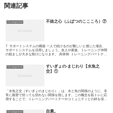
関連記事
不抜之心（ふばつのここころ）⑦
Uncategorized
7. サポートシステムの構築 一人で続けるのが難しいと感じた場合、
サポートシステムを活用しましょう。友人や家族、トレーニング仲間
の励ましが大きな助けになります。 具体例: トレーニングパートナー
を見つけ、一緒に目標に向かって頑張る。
すいぎょの-まじわり【水魚之
Uncategorized
交】①
「水魚之交（すいぎょのまじわり）」は、水と魚の関係のように、非
常に親密で切っても切れない関係を指します。この概念を筋トレに応
用することで、トレーニングパートナーやコミュニティとの絆を深
め、互いに支え合いながら成長することができます。以下に、...
自責。
Uncategorized