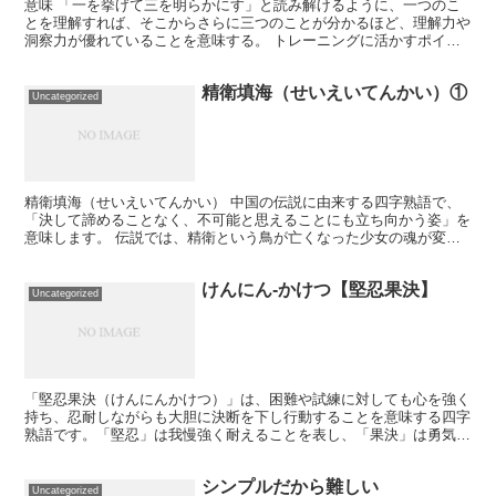
意味 「一を挙げて三を明らかにす」と読み解けるように、一つのこ
とを理解すれば、そこからさらに三つのことが分かるほど、理解力や
洞察力が優れていることを意味する。 トレーニングに活かすポイン
ト 1. フォームを一つ覚えれば応用が効く！ 例：スク...
精衛填海（せいえいてんかい）①
Uncategorized
精衛填海（せいえいてんかい） 中国の伝説に由来する四字熟語で、
「決して諦めることなく、不可能と思えることにも立ち向かう姿」を
意味します。 伝説では、精衛という鳥が亡くなった少女の魂が変化
したもので、広大な海を埋めるために小枝や石を運び続ける...
けんにん-かけつ【堅忍果決】
Uncategorized
「堅忍果決（けんにんかけつ）」は、困難や試練に対しても心を強く
持ち、忍耐しながらも大胆に決断を下し行動することを意味する四字
熟語です。「堅忍」は我慢強く耐えることを表し、「果決」は勇気を
持って決断することを表しています。 トレーニングに活か...
シンプルだから難しい
Uncategorized