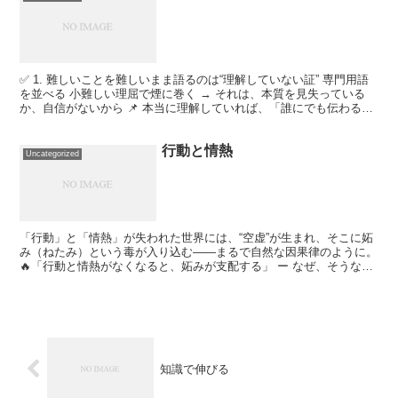
✅ 1. 難しいことを難しいまま語るのは“理解していない証” 専門用語
を並べる 小難しい理屈で煙に巻く → それは、本質を見失っている
か、自信がないから 📌 本当に理解していれば、「誰にでも伝わる言
葉」で語れる ✅ 2. シンプルに考える＝...
行動と情熱
Uncategorized
「行動」と「情熱」が失われた世界には、“空虚”が生まれ、そこに妬
み（ねたみ）という毒が入り込む――まるで自然な因果律のように。
🔥「行動と情熱がなくなると、妬みが支配する」 ー なぜ、そうなる
のか？ ✅ 1. 情熱がなくなると、“自分”の軸...
知識で伸びる