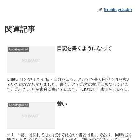
kinnikuyusuke
関連記事
日記を書くようになって
Uncategorized
ChatGPTのやりとり 私・自分を知ることができ書く内容で何を考え
ていたのかがわかりました。書くことで思考の整理にもなっていま
す。思ったことを素直に書いています。 ChatGPT 素晴らしいです
ね！日記を書くことで自己理解が深まり、思考...
苦い
Uncategorized
✅ 1. 「愛」は決して甘いだけではない 愛とは癒しであり、同時に試
練でもある 喜びもあるが、痛みも伴う→ “最上の愛”であっても、そ