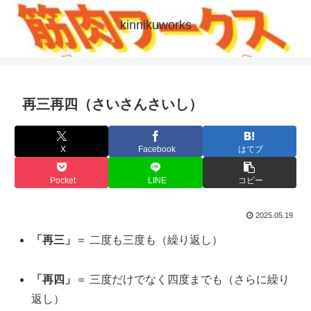
kinnikuworks
再三再四（さいさんさいし）
X
Facebook
はてブ
Pocket
LINE
コピー
2025.05.19
「再三」
＝ 二度も三度も（繰り返し）
「再四」
＝ 三度だけでなく四度までも（さらに繰り
返し）