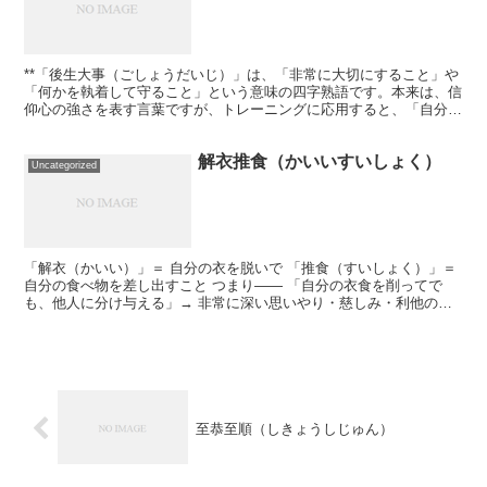
**「後生大事（ごしょうだいじ）」は、「非常に大切にすること」や
「何かを執着して守ること」という意味の四字熟語です。本来は、信
仰心の強さを表す言葉ですが、トレーニングに応用すると、「自分の
体や鍛錬を何よりも大切にし、一貫した努力を続けること...
解衣推食（かいいすいしょく）
Uncategorized
「解衣（かいい）」＝ 自分の衣を脱いで 「推食（すいしょく）」＝
自分の食べ物を差し出すこと つまり―― 「自分の衣食を削ってで
も、他人に分け与える」→ 非常に深い思いやり・慈しみ・利他の心
を表す四字熟語です。 古代中国の仁政（人にやさしい...
至恭至順（しきょうしじゅん）