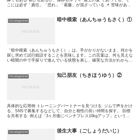
こには必ず「責任」「恐れ」「葛藤」が混ざっている 📌 苦味がある
からこそ、それは“本物” ✅ 2. 「苦さ...
暗中模索（あんちゅうもさく）①
Uncategorized
「暗中模索（あんちゅうもさく）」は、手がかりがないまま、何かを
探し求めて試行錯誤することを意味します。この言葉は、何も見えな
い暗闇の中で手探りで進んでいる状態を表し、確実な方法がわからな
い状況でも解決策を探し求めることを示しています。 暗中...
知己朋友（ちきほうゆう）②
Uncategorized
具体的な応用例 トレーニングパートナーを見つける: ジムで声をかけ
る、SNSで募集するなどして、自分と相性の良い仲間を探す。 目標
を共有する: 例えば「3ヶ月後にベンチプレス10kgアップ」という共
通の目標を設定する。 お互いにアドバイスを...
後生大事（ごしょうだいじ）
Uncategorized