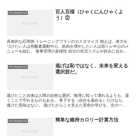
いる状態。 感謝の視点を持つと、“マイナス思考”が“再評価...
百人百様（ひゃくにんひゃくよ
Uncategorized
う）②
具体的な応用例 トレーニングプランのカスタマイズ 例えば、体力を
つけたい人は有酸素運動中心、筋肉を増やしたい人は筋トレ中心のメ
ニューを組む。 食事管理の多様性 自分の生活リズムや好みに合わせ
て、断食や低糖質、高たんぱくなどの食事法を試し、効...
逃げは恥ではなく、未来を変える
Uncategorized
選択肢だ。
逃げたこと自体は人間の自然な選択。無理に戦って壊れるよりも、退
くことで守れるものもある。 卑下する（自分を責める）だけなら、
逃げた意味はない。 逃げたからこそ見えた景色や学びを、次の一歩
に変えることで「逃げた甲斐」が生まれる。 🏋️‍♂️ ...
簡単な維持カロリー計算方法
Uncategorized