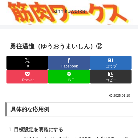
kinnikuworks
勇往邁進（ゆうおうまいしん）②
X
Facebook
はてブ
Pocket
LINE
コピー
2025.01.10
具体的な応用例
目標設定を明確にする