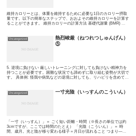
維持カロリーとは、体重を維持するために必要な1日のカロリー摂取
量です。以下の簡単なステップで、おおよその維持カロリーを計算す
ることができます。 維持カロリーの計算方法 基礎代謝量 (BMR) の
計算 基礎代謝量（BMR）は、何もせずに安静に...
熱烈峻厳（ねつれつしゅんげん）
Uncategorized
⑤
5. 逆境に負けない 厳しいトレーニングに対しても負けない精神力を
持つことが必要です。困難な状況でも諦めずに取り組む姿勢が大切で
す。 具体例: 怪我や病気などの逆境に対しても、リハビリを含めて計
画的に対応する。逆境を乗り越えることで精神的な...
一寸光陰（いっすんのこういん）
Uncategorized
「一寸（いっすん）」＝ ごく短い距離・時間（※長さの単位では約
3cmですが、ここでは時間のたとえ） 「光陰（こういん）」＝ 時
間、歳月。光と陰が移り変わる様子＝月日が流れること つまり――