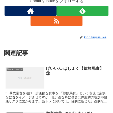
kinnikuyusukeをフォローする
kinnikuyusuke
関連記事
げいいん-ばしょく【鯨飲馬食】
Uncategorized
③
3. 暴飲暴食を避け、計画的な食事を 「鯨飲馬食」という表現は豪快
な飲食をイメージさせますが、無計画な暴飲暴食は体脂肪の増加や健
康リスクに繋がります。筋トレにおいては、目的に応じた計画的な食
事が重要です。バルクアップ（増量期）とカット（減量...