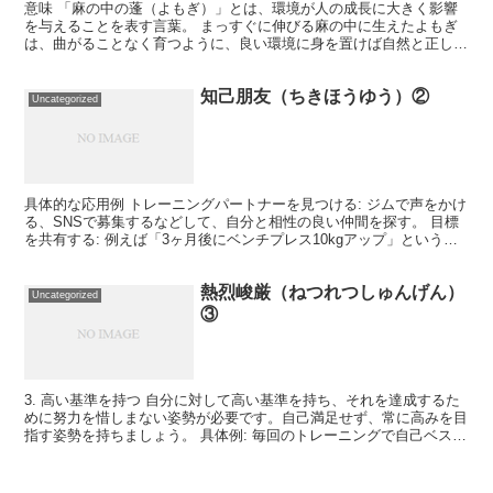
意味 「麻の中の蓬（よもぎ）」とは、環境が人の成長に大きく影響
を与えることを表す言葉。 まっすぐに伸びる麻の中に生えたよもぎ
は、曲がることなく育つように、良い環境に身を置けば自然と正しい
成長ができる。 トレーニングに活かすポイント 1. 「...
知己朋友（ちきほうゆう）②
Uncategorized
具体的な応用例 トレーニングパートナーを見つける: ジムで声をかけ
る、SNSで募集するなどして、自分と相性の良い仲間を探す。 目標
を共有する: 例えば「3ヶ月後にベンチプレス10kgアップ」という共
通の目標を設定する。 お互いにアドバイスを...
熱烈峻厳（ねつれつしゅんげん）
Uncategorized
③
3. 高い基準を持つ 自分に対して高い基準を持ち、それを達成するた
めに努力を惜しまない姿勢が必要です。自己満足せず、常に高みを目
指す姿勢を持ちましょう。 具体例: 毎回のトレーニングで自己ベスト
を更新することを目指す。例えば、1回でも多くの...