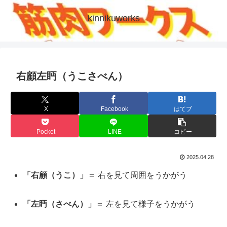
kinnikuworks
右顧左眄（うこさべん）
X
Facebook
はてブ
Pocket
LINE
コピー
2025.04.28
「右顧（うこ）」
＝ 右を見て周囲をうかがう
「左眄（さべん）」
＝ 左を見て様子をうかがう