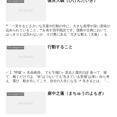
微言大義（びげんたいぎ）
Uncategorized
**「一見するとささいな言葉や行動の中に、大きな道理や深い意味が
込められていること」**を表す四字熟語です。儒教や古典において、
はっきりとは言わないが、その奥にある「大きな教え（大義）」をく
み取る姿勢を大切にする考えです。 🔥 トレーニング...
行動すること
Uncategorized
✅ 1. “呼吸”＝ 生命維持。 でも“行動”＝ 意志と選択の証 食べて、寝
て、働くだけでは、“命”はつないでも“生きている実感”は薄い 自ら考
え、選び、動き出してこそ、自分の人生になる 📌 生きるとは、「自
分の物語」を動かすこと ✅ 2....
麻中之蓬（まちゅうのよもぎ）
Uncategorized