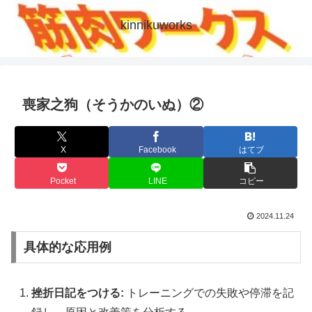
kinnikuworks
喪家之狗（そうかのいぬ）②
X
Facebook
はてブ
Pocket
LINE
コピー
2024.11.24
具体的な応用例
挫折日記をつける:
トレーニングでの失敗や停滞を記