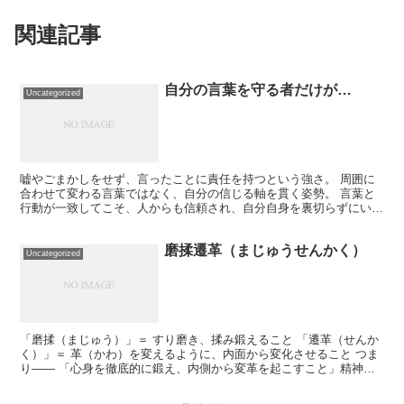
関連記事
自分の言葉を守る者だけが…
Uncategorized
嘘やごまかしをせず、言ったことに責任を持つという強さ。 周囲に
合わせて変わる言葉ではなく、自分の信じる軸を貫く姿勢。 言葉と
行動が一致してこそ、人からも信頼され、自分自身を裏切らずにいら
れる。 🏋️‍♂️ トレーニングへの応用 「減量をやり...
磨揉遷革（まじゅうせんかく）
Uncategorized
「磨揉（まじゅう）」＝ すり磨き、揉み鍛えること 「遷革（せんか
く）」＝ 革（かわ）を変えるように、内面から変化させること つま
り―― 「心身を徹底的に鍛え、内側から変革を起こすこと」精神的
にも肉体的にも、磨き、練り、変革する姿勢を表す四字...