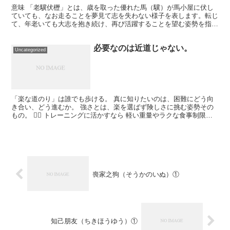
意味 「老驥伏櫪」とは、歳を取った優れた馬（驥）が馬小屋に伏し
ていても、なお走ることを夢見て志を失わない様子を表します。転じ
て、年老いても大志を抱き続け、再び活躍することを望む姿勢を指し
ます。 トレーニングに活かすポイント 1. 年齢を言い...
必要なのは近道じゃない。
Uncategorized
「楽な道のり」は誰でも歩ける。 真に知りたいのは、困難にどう向
き合い、どう進むか。 強さとは、楽を選ばず険しさに挑む姿勢その
もの。 🏋️‍♂️ トレーニングに活かすなら 軽い重量やラクな食事制限で
はなく、苦しいセット・厳しい減量に挑むことが...
喪家之狗（そうかのいぬ）①
知己朋友（ちきほうゆう）①