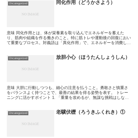
同化作用（どうかさよう）
Uncategorized
意味 同化作用とは、体が栄養素を取り込んでエネルギーを蓄えた
り、筋肉や組織を作る働きのこと。特に筋トレや運動後の回復におい
て重要なプロセス。対義語は「異化作用」で、エネルギーを消費し分
解する働きを指す。 トレーニングに活かすポイント 1. ...
放胆小心（ほうたんしょうしん）
Uncategorized
意味 大胆に行動しつつも、細心の注意を払うこと。勇敢さと慎重さ
をバランスよく持つことで、最善の結果を得る姿勢を表す。 トレー
ニングに活かすポイント 1. 「重量を攻めるが、無謀な挑戦はしな
い！」 筋トレでは、強くなるために限界を攻めることが...
老驥伏櫪（ろうきふくれき）①
Uncategorized