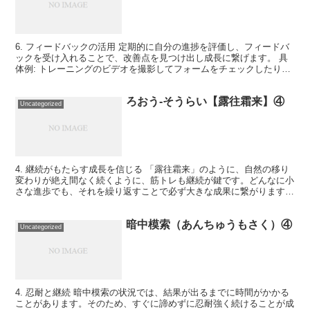
6. フィードバックの活用 定期的に自分の進捗を評価し、フィードバ
ックを受け入れることで、改善点を見つけ出し成長に繋げます。 具
体例: トレーニングのビデオを撮影してフォームをチェックしたり、
トレーナーや友人から意見をもらう。
ろおう-そうらい【露往霜来】④
Uncategorized
4. 継続がもたらす成長を信じる 「露往霜来」のように、自然の移り
変わりが絶え間なく続くように、筋トレも継続が鍵です。どんなに小
さな進歩でも、それを繰り返すことで必ず大きな成果に繋がります。
日々の努力を積み重ねることで、やがてその結果が目に...
暗中模索（あんちゅうもさく）④
Uncategorized
4. 忍耐と継続 暗中模索の状況では、結果が出るまでに時間がかかる
ことがあります。そのため、すぐに諦めずに忍耐強く続けることが成