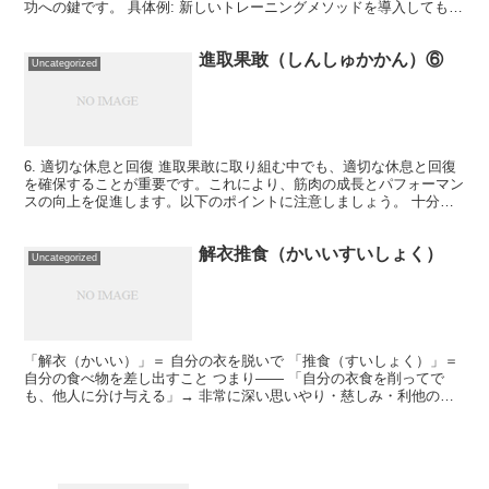
功への鍵です。 具体例: 新しいトレーニングメソッドを導入しても、
すぐに結果が出ない場合がある。その際も焦らずに...
進取果敢（しんしゅかかん）⑥
Uncategorized
6. 適切な休息と回復 進取果敢に取り組む中でも、適切な休息と回復
を確保することが重要です。これにより、筋肉の成長とパフォーマン
スの向上を促進します。以下のポイントに注意しましょう。 十分な
睡眠: 筋肉の回復と成長には質の高い睡眠が不可欠で...
解衣推食（かいいすいしょく）
Uncategorized
「解衣（かいい）」＝ 自分の衣を脱いで 「推食（すいしょく）」＝
自分の食べ物を差し出すこと つまり―― 「自分の衣食を削ってで
も、他人に分け与える」→ 非常に深い思いやり・慈しみ・利他の心
を表す四字熟語です。 古代中国の仁政（人にやさしい...