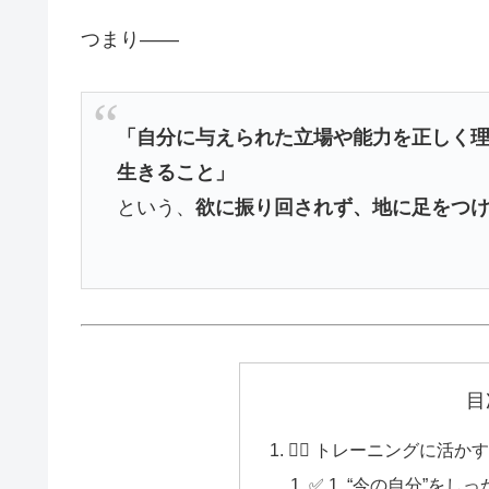
つまり――
「自分に与えられた立場や能力を正しく
生きること」
という、
欲に振り回されず、地に足をつ
目
🏋️‍♂️ トレーニングに
✅ 1. “今の自分”を