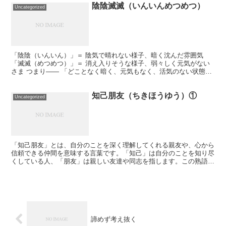
陰陰滅滅（いんいんめつめつ）
Uncategorized
「陰陰（いんいん）」＝ 陰気で晴れない様子、暗く沈んだ雰囲気
「滅滅（めつめつ）」＝ 消え入りそうな様子、弱々しく元気がない
さま つまり―― 「どことなく暗く、元気もなく、活気のない状態」
→ 人の気分・表情・雰囲気がどんよりしていて、何をし...
知己朋友（ちきほうゆう）①
Uncategorized
「知己朋友」とは、自分のことを深く理解してくれる親友や、心から
信頼できる仲間を意味する言葉です。「知己」は自分のことを知り尽
くしている人、「朋友」は親しい友達や同志を指します。この熟語
は、深い友情や信頼関係を表す際に使われます。 トレーニン...
諦めず考え抜く