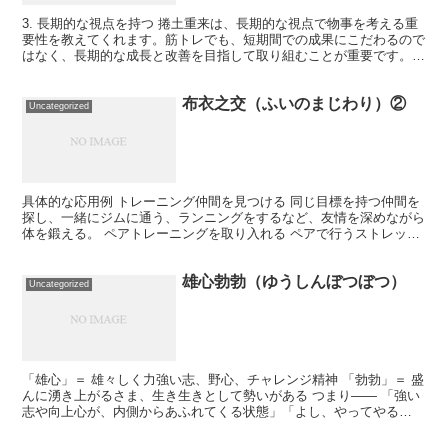
3. 長期的な視点を持つ 捲土重来は、長期的な視点で物事を考える重
要性を教えてくれます。筋トレでも、短期間での成果にこだわるので
はなく、長期的な成長と改善を目指して取り組むことが重要です。
具体例: 一度停滞期に入っても焦らず、しっかりと計...
布衣之交（ふいのまじわり）②
Uncategorized
具体的な応用例 トレーニング仲間を見つける 同じ目標を持つ仲間を
探し、一緒にジムに通う、ランニングをするなど、友情を深めながら
体を鍛える。 ペアトレーニングを取り入れる ペアで行うストレッチ
や、交互に補助をすることで、互いに効果的なトレーニ...
雄心勃勃（ゆうしんぼつぼつ）
Uncategorized
「雄心」＝ 雄々しく力強い志、野心、チャレンジ精神 「勃勃」＝ 盛
んに湧き上がるさま、生き生きとして勢いがある つまり―― 「強い
志や向上心が、内側からあふれてくる状態」「よし、やってやる
ぞ！」という🔥ガチで前向きなテンションを表す四字熟語...