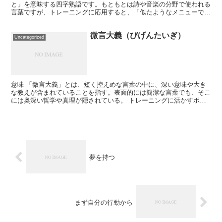
と」を意味する四字熟語です。もともとは詩や音楽の分野で使われる
言葉ですが、トレーニングに応用すると、「似たようなメニューで
も、やり方次第で効果が変わる」 という考え方ができます。 ...
微言大義（びげんたいぎ）
Uncategorized
意味 「微言大義」とは、短く控えめな言葉の中に、深い意味や大き
な教えが含まれていることを指す。表面的には簡潔な言葉でも、そこ
には奥深い哲学や真理が隠されている。 トレーニングに活かすポイ
ント 1. シンプルな言葉に込められた本質を理解する ...
夢を持つ
まず自分の行動から