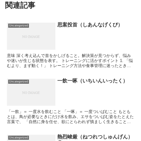
関連記事
思案投首（しあんなげくび）
Uncategorized
意味 深く考え込んで首をかしげること。解決策が見つからず、悩み
や迷いが生じる状態を表す。 トレーニングに活かすポイント 1. 「悩
むより、まず動く！」 トレーニング方法や食事管理に迷ったとき、
「どのメニューがいいか？」と考えすぎて動けなくな...
一飲一啄（いちいんいったく）
Uncategorized
「一飲」＝ 一度水を飲むこと 「一啄」＝ 一度ついばむこと もとも
とは、鳥が必要なときにだけ水を飲み、エサをついばむ姿をたとえた
言葉で、 「自然に身を任せ、欲にとらわれず慎ましく生きること」
あるいは「必要な分だけを摂り、無駄に欲張らない姿勢...
熱烈峻厳（ねつれつしゅんげん）
Uncategorized