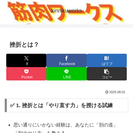
kinnikuworks
挫折とは？
X
Facebook
はてブ
Pocket
LINE
コピー
2025.08.01
✅ 1. 挫折とは「やり直す力」を授ける試練
思い通りにいかない経験は、あなたに「別の道」