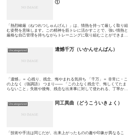
①
「熱烈峻厳（ねつれつしゅんげん）」は、情熱を持って厳しく取り組
む姿勢を意味します。この精神を筋トレに活かすことで、強い情熱と
厳格な自己管理を持ちながらトレーニングに取り組むことができま
す。以下に、熱烈峻厳の精神を筋トレで活かす方法を紹介しま...
遺憾千万（いかんせんばん）
Uncategorized
「遺憾」＝ 心残り、残念、悔やまれる気持ち 「千万」＝ 非常に・こ
の上なく（強調語） つまり―― 「この上なく残念で、悔しくてたま
らないこと」失敗や後悔、残念な出来事に対して使われる、丁寧かつ
強い表現です。 🏋️‍♂️ トレーニングに活かす...
同工異曲（どうこういきょく）
Uncategorized
「技術や手法は同じだが、出来上がったものの趣や印象が異なるこ