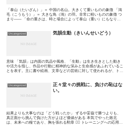
「泰山（たいざん）」＝ 中国の名山。大きくて重いものの象徴 「鴻
毛（こうもう）」＝ 大きな鳥（鴻）の羽。非常に軽いものの象徴 つ
まり―― 「命の重さは、時と場合によって泰山（重い）にもなり、
鴻毛（軽い）にもなる」という意味で、 本来は、 「...
気韻生動（きいんせいどう）
Uncategorized
意味 「気韻」は内面の気品や風格、「生動」は生き生きとした動き
や活力を指し、作品や行動に精神的な深みと生命感があふれているこ
とを表す。主に書や絵画、文章などの芸術に対して使われるが、トレ
ーニングにも応用できる。 トレーニングに活かすポイント...
正々堂々の挑戦に、負けの恥はな
Uncategorized
い。
結果よりも大事なのは「どう戦ったか」 ずるや妥協で勝つよりも、
真正面から挑んで負けた方がよほど価値がある 本気でやった敗北
は、未来への糧であり、胸を張れる勲章 🏋️‍♂️ トレーニングへの応用
コンテストで勝てなくても、正しい努力を積み重ね...