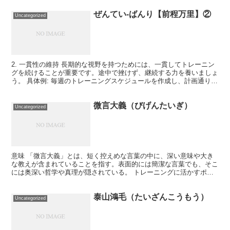
ぜんてい-ばんり【前程万里】②
Uncategorized
2. 一貫性の維持 長期的な視野を持つためには、一貫してトレーニン
グを続けることが重要です。途中で挫けず、継続する力を養いましょ
う。 具体例: 毎週のトレーニングスケジュールを作成し、計画通りに
実行する。モチベーションが低下しても、決めたル...
微言大義（びげんたいぎ）
Uncategorized
意味 「微言大義」とは、短く控えめな言葉の中に、深い意味や大き
な教えが含まれていることを指す。表面的には簡潔な言葉でも、そこ
には奥深い哲学や真理が隠されている。 トレーニングに活かすポイ
ント 1. シンプルな言葉に込められた本質を理解する ...
泰山鴻毛（たいざんこうもう）
Uncategorized