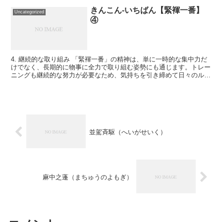
きんこん-いちばん【緊褌一番】
Uncategorized
④
4. 継続的な取り組み 「緊褌一番」の精神は、単に一時的な集中力だ
けでなく、長期的に物事に全力で取り組む姿勢にも通じます。トレー
ニングも継続的な努力が必要なため、気持ちを引き締めて日々のルー
チンを積み重ねることで、結果が出てきます。 具体例...
並駕斉駆（へいがせいく）
麻中之蓬（まちゅうのよもぎ）