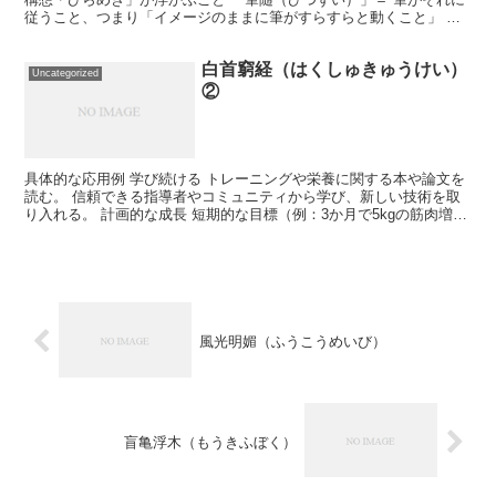
従うこと、つまり「イメージのままに筆がすらすらと動くこと」 ✅
意味まとめ： 「思い浮かんだことが、そのまま筆に乗...
白首窮経（はくしゅきゅうけい）
Uncategorized
②
具体的な応用例 学び続ける トレーニングや栄養に関する本や論文を
読む。 信頼できる指導者やコミュニティから学び、新しい技術を取
り入れる。 計画的な成長 短期的な目標（例：3か月で5kgの筋肉増
加）と長期的な目標（例：10年で理想的な体型を実...
風光明媚（ふうこうめいび）
盲亀浮木（もうきふぼく）