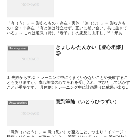
「有（う）」＝ 形あるもの・存在・実体 「無（む）」＝ 形なきも
の・空・非存在 「有と無は対立せず、互いに補い合い、共に生きて
いる」→ これは道教（特に『老子』）の思想に由来し、**「形ある
ものと形なきものは、どちらも必要であり、互いがあっ...
きょしん-たんかい【虚心坦懐】
Uncategorized
③
3. 失敗から学ぶ トレーニング中にうまくいかないことや失敗するこ
ともありますが、虚心坦懐の心でそれを受け入れ、学びとして活かす
ことが重要です。 具体例: トレーニング中に計画通りに成果が出なか
った場合、その原因を冷静に分析し、次回に活かす...
意到筆随（いとうひつずい）
Uncategorized
「意到（いとう）」＝ 意（思い）が至ること、つまり「イメージ・
構想・ひらめき」が浮かぶこと 「筆随（ひつずい）」＝ 筆がそれに