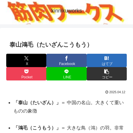
kinnikuworks
泰山鴻毛（たいざんこうもう）
X
Facebook
はてブ
Pocket
LINE
コピー
2025.04.12
「泰山（たいざん）」
＝ 中国の名山。大きくて重い
ものの象徴
「鴻毛（こうもう）」
＝ 大きな鳥（鴻）の羽。非常