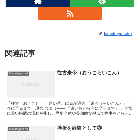
kinnikuyusuke
関連記事
往古来今（おうこらいこん）
Uncategorized
「往古（おうこ）」＝ 遠い昔、はるか過去 「来今（らいこん）」＝
今に至るまで、現代 つまり―― 「遠い昔から今に至るまで」→ 非常
に長い時間の流れを指し、歴史全体や長期的な視点で物事をとらえる
言葉です。 🧠 哲学的な意味合い 「人間の営み...
挫折を経験として③
Uncategorized