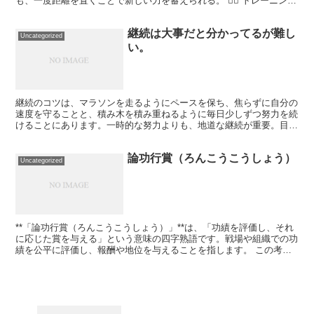
も、一度距離を置くことで新しい力を蓄えられる。 🏋️‍♂️ トレーニング
や生活に活かすと 筋トレ 調子が悪い日に無理に...
継続は大事だと分かってるが難し
Uncategorized
い。
継続のコツは、マラソンを走るようにペースを保ち、焦らずに自分の
速度を守ることと、積み木を積み重ねるように毎日少しずつ努力を続
けることにあります。一時的な努力よりも、地道な継続が重要。目標
を小さく分割して取り組むことが挙げられます。 大きな目...
論功行賞（ろんこうこうしょう）
Uncategorized
**「論功行賞（ろんこうこうしょう）」**は、「功績を評価し、それ
に応じた賞を与える」という意味の四字熟語です。戦場や組織での功
績を公平に評価し、報酬や地位を与えることを指します。 この考え
方をトレーニングに活かすなら、**「努力を正しく評...