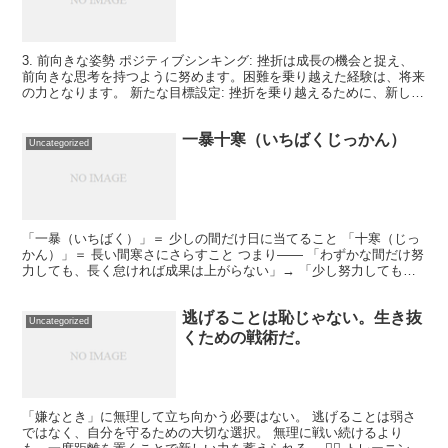
3. 前向きな姿勢 ポジティブシンキング: 挫折は成長の機会と捉え、
前向きな思考を持つように努めます。困難を乗り越えた経験は、将来
の力となります。 新たな目標設定: 挫折を乗り越えるために、新しい
目標や計画を立てることが重要です。目標を小さ...
一暴十寒（いちばくじっかん）
Uncategorized
「一暴（いちばく）」＝ 少しの間だけ日に当てること 「十寒（じっ
かん）」＝ 長い間寒さにさらすこと つまり―― 「わずかな間だけ努
力しても、長く怠ければ成果は上がらない」→ 「少し努力しても、
すぐにやめてしまえば意味がない」という、**“継...
逃げることは恥じゃない。生き抜
Uncategorized
くための戦術だ。
「嫌なとき」に無理して立ち向かう必要はない。 逃げることは弱さ
ではなく、自分を守るための大切な選択。 無理に戦い続けるより