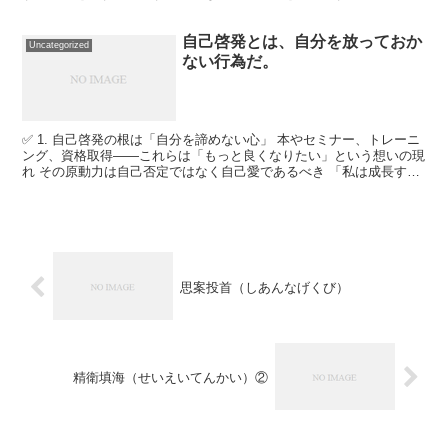
っては度を越えた暴飲暴食として否定的に使われることもあ...
自己啓発とは、自分を放っておか
Uncategorized
ない行為だ。
✅ 1. 自己啓発の根は「自分を諦めない心」 本やセミナー、トレーニ
ング、資格取得――これらは「もっと良くなりたい」という想いの現
れ その原動力は自己否定ではなく自己愛であるべき 「私は成長する
価値がある」という信念が、継続の力になる ✅ ...
思案投首（しあんなげくび）
精衛填海（せいえいてんかい）②