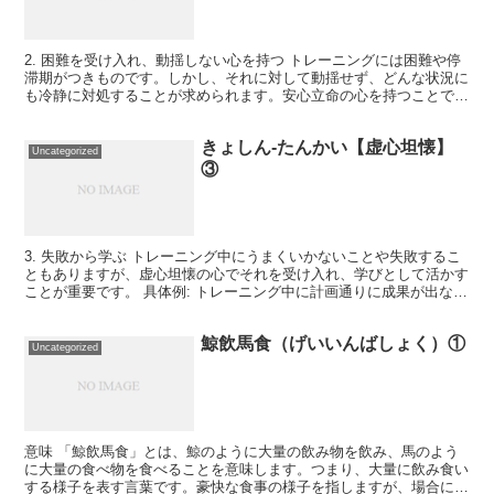
2. 困難を受け入れ、動揺しない心を持つ トレーニングには困難や停
滞期がつきものです。しかし、それに対して動揺せず、どんな状況に
も冷静に対処することが求められます。安心立命の心を持つことで、
どんな障害にも動じずに続けることができます。 具体...
きょしん-たんかい【虚心坦懐】
Uncategorized
③
3. 失敗から学ぶ トレーニング中にうまくいかないことや失敗するこ
ともありますが、虚心坦懐の心でそれを受け入れ、学びとして活かす
ことが重要です。 具体例: トレーニング中に計画通りに成果が出なか
った場合、その原因を冷静に分析し、次回に活かす...
鯨飲馬食（げいいんばしょく）①
Uncategorized
意味 「鯨飲馬食」とは、鯨のように大量の飲み物を飲み、馬のよう
に大量の食べ物を食べることを意味します。つまり、大量に飲み食い
する様子を表す言葉です。豪快な食事の様子を指しますが、場合によ