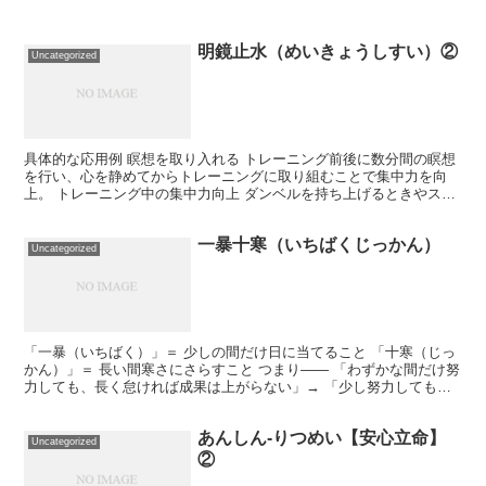
明鏡止水（めいきょうしすい）②
Uncategorized
具体的な応用例 瞑想を取り入れる トレーニング前後に数分間の瞑想
を行い、心を静めてからトレーニングに取り組むことで集中力を向
上。 トレーニング中の集中力向上 ダンベルを持ち上げるときやスク
ワットの際に、他のことを考えず「動作」や「筋肉の収縮...
一暴十寒（いちばくじっかん）
Uncategorized
「一暴（いちばく）」＝ 少しの間だけ日に当てること 「十寒（じっ
かん）」＝ 長い間寒さにさらすこと つまり―― 「わずかな間だけ努
力しても、長く怠ければ成果は上がらない」→ 「少し努力しても、
すぐにやめてしまえば意味がない」という、**“継...
あんしん-りつめい【安心立命】
Uncategorized
②