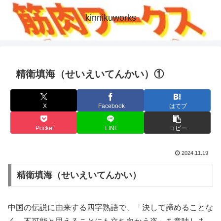
kinnikuworks
精衛填海（せいえいてんかい）①
X
Facebook
はてブ
Pocket
LINE
コピー
2024.11.19
精衛填海（せいえいてんかい）
中国の伝説に由来する四字熟語で、「決して諦めることな