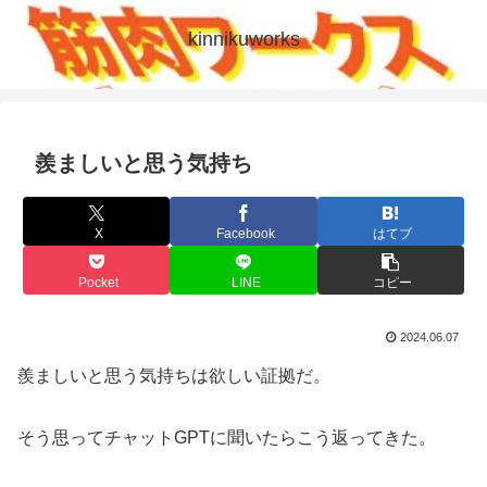
kinnikuworks
羨ましいと思う気持ち
X
Facebook
はてブ
Pocket
LINE
コピー
2024.06.07
羨ましいと思う気持ちは欲しい証拠だ。
そう思ってチャットGPTに聞いたらこう返ってきた。