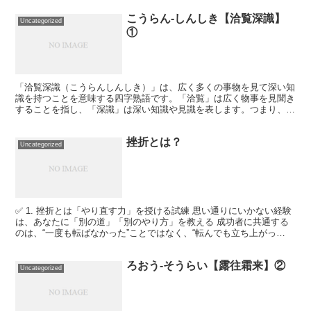
こうらん-しんしき【洽覧深識】
Uncategorized
①
「洽覧深識（こうらんしんしき）」は、広く多くの事物を見て深い知
識を持つことを意味する四字熟語です。「洽覧」は広く物事を見聞き
することを指し、「深識」は深い知識や見識を表します。つまり、
様々なことに広く触れ、それに基づいて深い理解を得ている状...
挫折とは？
Uncategorized
✅ 1. 挫折とは「やり直す力」を授ける試練 思い通りにいかない経験
は、あなたに「別の道」「別のやり方」を教える 成功者に共通する
のは、“一度も転ばなかった”ことではなく、“転んでも立ち上がっ
た”こと 📌 挫折とは、あきらめなかった証でもあ...
ろおう-そうらい【露往霜来】②
Uncategorized