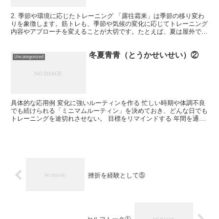
2. 季節や環境に応じたトレーニング 「露往霜来」は季節の移り変わ
りを象徴します。筋トレも、季節や気候の変化に応じてトレーニング
内容やアプローチを変えることが大切です。たとえば、夏は屋外で有
酸素運動を多めに取り入れたり、冬は室内トレーニング...
冬夏青青（とうかせいせい）②
Uncategorized
具体的な応用例 変化に強いルーティンを作る 忙しい時期や体調不良
でも続けられる「ミニマムルーティン」を決めておき、どんな日でも
トレーニングを途切れさせない。 目標をリマインドする 年間を通じ
て定期的に目標を振り返る時間を設け、自分の軸がブレ...
挫折を経験として⑤