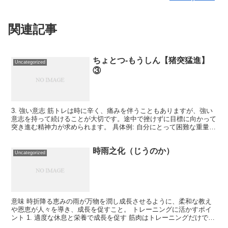
関連記事
ちょとつ-もうしん【猪突猛進】
Uncategorized
③
3. 強い意志 筋トレは時に辛く、痛みを伴うこともありますが、強い
意志を持って続けることが大切です。途中で挫けずに目標に向かって
突き進む精神力が求められます。 具体例: 自分にとって困難な重量や
レップ数に挑戦し続ける。トレーニングパートナー...
時雨之化（じうのか）
Uncategorized
意味 時折降る恵みの雨が万物を潤し成長させるように、柔和な教え
や恩恵が人々を導き、成長を促すこと。 トレーニングに活かすポイ
ント 1. 適度な休息と栄養で成長を促す 筋肉はトレーニングだけでな
く、適切な休息と栄養（＝時雨のような恵み）によっ...