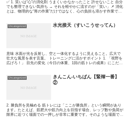
✅ 1. 笑いは“心”の消化剤 うまくいかなかったこと 許せないこと 自分
でも整理できない気持ち → それを軽やかに流すのが「笑い」📌 消化
とは、物理的な“胃の作業”だけではなく、心の負担も溶かす作業であ
る ✅ 2. 胃酸は“物質”だけど、...
水光接天（すいこうせってん）
Uncategorized
意味 水面が光を反射し、空と一体化するように見えること。広大で
壮大な風景を表す言葉。 トレーニングに活かすポイント 1. 「視野を
広げろ！」 目先の変化（今日の体重、1回の筋トレの成果）にこだわ
りすぎると、大きな成長を見逃す。 「今の1kg...
きんこん-いちばん【緊褌一番】
Uncategorized
②
2. 勝負所を見極める 筋トレには「ここが勝負所」という瞬間があり
ます。たとえば、筋肥大や筋力向上を目指す場合、レップ数や負荷が
限界に近づく場面での一押しが非常に重要です。そのような場面で
「緊褌一番」の精神を持って、全力で挑むことが成果を引...