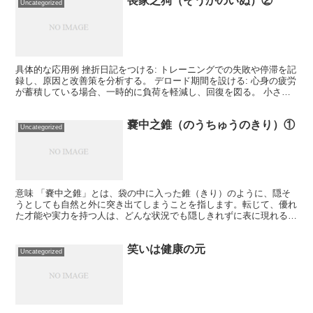
喪家之狗（そうかのいぬ）②
Uncategorized
具体的な応用例 挫折日記をつける: トレーニングでの失敗や停滞を記
録し、原因と改善策を分析する。 デロード期間を設ける: 心身の疲労
が蓄積している場合、一時的に負荷を軽減し、回復を図る。 小さな
成功を積み重ねる: 大きな目標が遠のいたと感じ...
嚢中之錐（のうちゅうのきり）①
Uncategorized
意味 「嚢中之錐」とは、袋の中に入った錐（きり）のように、隠そ
うとしても自然と外に突き出てしまうことを指します。転じて、優れ
た才能や実力を持つ人は、どんな状況でも隠しきれずに表に現れると
いう意味で用いられます。 「嚢」は袋、「錐」は尖った工...
笑いは健康の元
Uncategorized