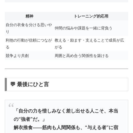
精神
トレーニング的応用
自分の衣食を分ける思いや
仲間の悩みや課題を一緒に背負う
り
利他の行動が信頼につなが
教える・励ます・支えることで成長が広
る
がる
競争より共創
周囲と高め合う関係性を築ける
💬 最後にひと言
「自分の力を惜しみなく差し出せる人こそ、本当
の“強者”だ。」
解衣推食――筋肉も人間関係も、“与える者”に宿